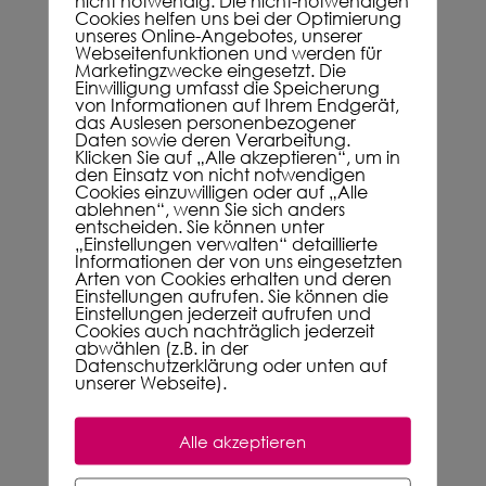
nicht notwendig. Die nicht-notwendigen
Cookies helfen uns bei der Optimierung
mehr Menschen denken an ein morgen –
unseres Online-Angebotes, unserer
Webseitenfunktionen und werden für
auch ich tue das. Tue ich genug? Ich möchte
Marketingzwecke eingesetzt. Die
nachhaltig leben. Ich möchte eine Welt
Einwilligung umfasst die Speicherung
von Informationen auf Ihrem Endgerät,
hinterlassen, in der noch unzählige
das Auslesen personenbezogener
Daten sowie deren Verarbeitung.
Generationen glücklich leben können. tun wir
Klicken Sie auf „Alle akzeptieren“, um in
dafür schon genug? Ein kleiner Diamant, ein
den Einsatz von nicht notwendigen
Cookies einzuwilligen oder auf „Alle
kleiner Impuls aus dem Netz: Mikroplastik. Ich
ablehnen“, wenn Sie sich anders
entscheiden. Sie können unter
konnte mir nicht viel darunter vorstellen – nur
„Einstellungen verwalten“ detaillierte
das, was man sich spontan denkt. Plastik, ganz
Informationen der von uns eingesetzten
Arten von Cookies erhalten und deren
klein eben. Rita Apel hat mir mit einem Poetry
Einstellungen aufrufen. Sie können die
Einstellungen jederzeit aufrufen und
Slam zum Thema Mikroplastik die Augen
Cookies auch nachträglich jederzeit
geöffnet. Wie eine Schulstunde in Biologie und
abwählen (z.B. in der
Datenschutzerklärung oder unten auf
Chemie, nur eben total verständlich und mit
unserer Webseite).
einem Hauch Emotionalität. Wir sollten uns
angesprochen fühlen! Und an morgen
Alle akzeptieren
denken!