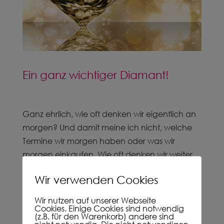
Ein ganz wichtiger Diamant!
Ganz ehrlich, wie oft denken wir eigentlich an
morgen? Und damit meine ich nicht, welche
Termine wir morgen haben oder was wir
morgen einkaufen. Wie oft denken wir weiter,
über das morgen hinaus? Wie oft denken wir
Wir verwenden Cookies
an Zukunft, an Umwelt, an Nachhaltigkeit auf
unserer einzigen Erde, die wir haben?
Wir nutzen auf unserer Webseite
Cookies. Einige Cookies sind notwendig
Ja, auch ich spüre das: Diese Diskussionen gibt
(z.B. für den Warenkorb) andere sind
es endlich, und sie sind sehr vielfältig. Immer