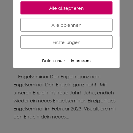
Alle akzeptieren
Alle ablehnen
Einstellungen
Den Engel ganz nah?
von
Petra Josefine Müller
|
27.11.2022
|
|
Datenschutz
Impressum
Informationen
Engelseminar Den Engeln ganz nah!
Engelseminar Den Engeln ganz nah! Mit
unseren Engeln ins neue Jahr! Juhu, endlich
wieder ein neues Engelsseminar. Einzigartiges
Engelseminar im Februar 2023. Visualisiere mit
den Engeln dein neues...