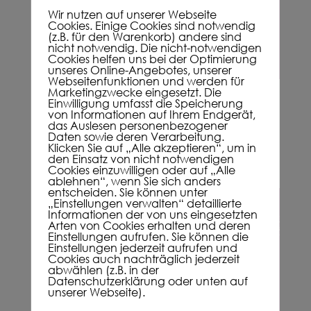
Wir nutzen auf unserer Webseite
Cookies. Einige Cookies sind notwendig
(z.B. für den Warenkorb) andere sind
nicht notwendig. Die nicht-notwendigen
Cookies helfen uns bei der Optimierung
unseres Online-Angebotes, unserer
Webseitenfunktionen und werden für
Marketingzwecke eingesetzt. Die
Einwilligung umfasst die Speicherung
Frohe Weihnacht
von Informationen auf Ihrem Endgerät,
von
Petra Josefine Müller
|
24.12.2022
|
das Auslesen personenbezogener
Daten sowie deren Verarbeitung.
Informationen
Klicken Sie auf „Alle akzeptieren“, um in
den Einsatz von nicht notwendigen
Cookies einzuwilligen oder auf „Alle
ablehnen“, wenn Sie sich anders
entscheiden. Sie können unter
„Einstellungen verwalten“ detaillierte
Informationen der von uns eingesetzten
Arten von Cookies erhalten und deren
Einstellungen aufrufen. Sie können die
Einstellungen jederzeit aufrufen und
Cookies auch nachträglich jederzeit
abwählen (z.B. in der
Datenschutzerklärung oder unten auf
unserer Webseite).