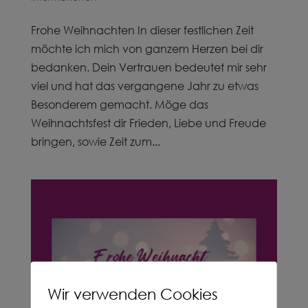
Frohe Weihnachten In dieser festlichen Zeit
möchte ich mich von ganzem Herzen bei dir
bedanken. Dein Vertrauen bedeutet mir sehr
viel und hat das vergangene Jahr zu etwas
Besonderem gemacht. Möge das
Weihnachtsfest dir Frieden, Liebe und Freude
bringen, sowie Zeit zum...
Wir verwenden Cookies