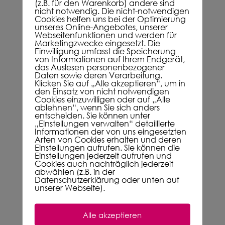
(z.B. für den Warenkorb) andere sind
nicht notwendig. Die nicht-notwendigen
Cookies helfen uns bei der Optimierung
unseres Online-Angebotes, unserer
Webseitenfunktionen und werden für
Ein wundervolles Seminar ist zu Ende…
Marketingzwecke eingesetzt. Die
Oh, was haben wir gelacht, geweint, erkannt
Einwilligung umfasst die Speicherung
von Informationen auf Ihrem Endgerät,
und viel verstanden.
das Auslesen personenbezogener
Daten sowie deren Verarbeitung.
Danke von Herzen an alle Teilnehmer, die den
Klicken Sie auf „Alle akzeptieren“, um in
Weg in diesen Tagen mit mir gegangen sind.
den Einsatz von nicht notwendigen
Cookies einzuwilligen oder auf „Alle
ablehnen“, wenn Sie sich anders
Denkt immer daran:
entscheiden. Sie können unter
„Einstellungen verwalten“ detaillierte
IHR SEID WERTVOLL UND GUT!!!!!
Informationen der von uns eingesetzten
Arten von Cookies erhalten und deren
Einstellungen aufrufen. Sie können die
Ich grüße euch mit einem schönen Tschu
Einstellungen jederzeit aufrufen und
Cookies auch nachträglich jederzeit
Tschu Wa
abwählen (z.B. in der
Datenschutzerklärung oder unten auf
unserer Webseite).
Newsletter
Alle akzeptieren